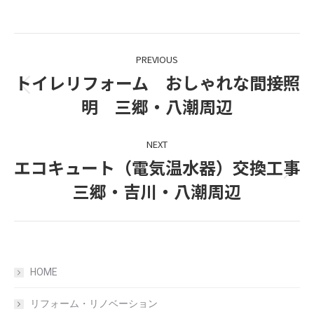
Post
PREVIOUS
navigation
トイレリフォーム おしゃれな間接照
Previous
明 三郷・八潮周辺
post:
NEXT
エコキュート（電気温水器）交換工事
Next
三郷・吉川・八潮周辺
post:
HOME
リフォーム・リノベーション