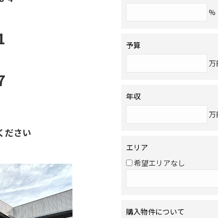
%
1
予算
万
7
年収
万
ください
エリア
希望エリアなし
購入物件について