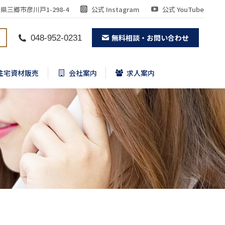
県三郷市彦川戸1-298-4
公式 Instagram
公式 YouTube
住宅資材販売
会社案内
求人案内
無料相談・お問い合わせ
048-952-0231
住宅資材販売
会社案内
求人案内