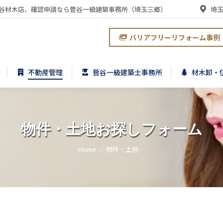
谷材木店、確認申請なら菅谷一級建築事務所（埼玉三郷）
埼玉
不動産管理
菅谷一級建築士事務所
材木卸・
バリアフリーリフォーム事例
不動産管理
菅谷一級建築士事務所
材木卸・
物件・土地お探しフォーム
You are here:
Home
物件・土地…