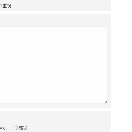
り重視
AX
郵送