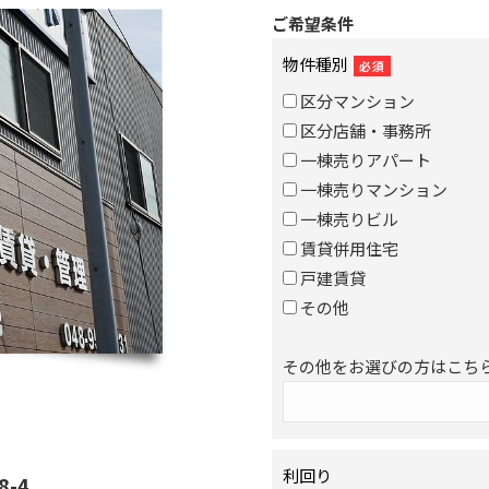
ご希望条件
物件種別
必須
区分マンション
区分店舗・事務所
一棟売りアパート
一棟売りマンション
一棟売りビル
賃貸併用住宅
戸建賃貸
その他
その他をお選びの方はこち
利回り
-4