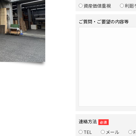
資産価値重視
利廻
ご質問・ご要望の内容等
連絡方法
必須
TEL
メール
F