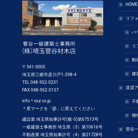
HOME
リフ
バ
リ
動
〒341-0005
建
埼玉県三郷市彦川戸1-298-4
TEL 048-952-0231
賃貸
FAX 048-952-0137
info＊ssz.co.jp
不
＊星マークを「@」に変えてください
物
建設業 埼玉県知事許可(般-5)第67513号
一級建築士事務所 埼玉県（3）第10616号
菅谷
不動産業 埼玉県知事許可（4）第21728号